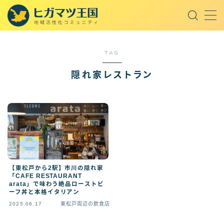
MENU
TAG
取材記事
隠れ家レストラン
東松戸周辺の飲食店
東松戸周辺のスポット
東松戸周辺の話題
王国セレクト
オープンチャット
【東松戸から2駅】市川の隠れ家
「CAFE RESTAURANT
arata」で味わう絶品ローストビ
ーフ丼と本格イタリアン
AI
2025.06.17
東松戸周辺の飲食店