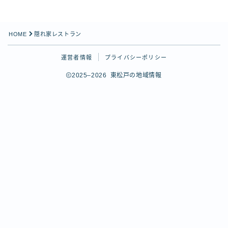
SNS
X（Twitter）
HOME
隠れ家レストラン
Instagram
Instagram（Queen’s Table）
運営者情報
プライバシーポリシー
Threads
2025–2026 東松戸の地域情報
YouTube
関連サイト
ひがまっぷ（東松戸マップ）
Follow Me
松戸市公式サイト
松戸市観光協会
ヒガマツ王国図書館
松戸市応援キャラクター「ばけごろう」