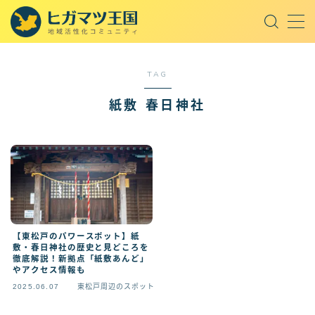
MENU
TAG
取材記事
紙敷 春日神社
東松戸周辺の飲食店
東松戸周辺のスポット
東松戸周辺の話題
王国セレクト
オープンチャット
【東松戸のパワースポット】紙
敷・春日神社の歴史と見どころを
徹底解説！新拠点「紙敷あんど」
やアクセス情報も
AI
2025.06.07
東松戸周辺のスポット