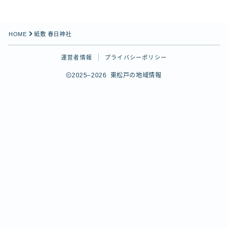
SNS
X（Twitter）
HOME
紙敷 春日神社
Instagram
Instagram（Queen’s Table）
運営者情報
プライバシーポリシー
Threads
2025–2026 東松戸の地域情報
YouTube
関連サイト
ひがまっぷ（東松戸マップ）
Follow Me
松戸市公式サイト
松戸市観光協会
ヒガマツ王国図書館
松戸市応援キャラクター「ばけごろう」