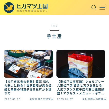
MENU
TAG
取材記事
手土産
東松戸周辺の飲食店
東松戸周辺のスポット
東松戸周辺の話題
王国セレクト
オープンチャット
【松戸市五香の老舗】菓匠 松久
【東松戸の宝石箱】シュルプリー
の魅力に迫る！自家製餡が光る伝
ス東松戸店 驚きと喜びを届ける
統と革新の和菓子を東松戸から訪
人気フランス菓子店の魅力徹底解
ねて
説！アクセス・メニュー・ギフト
AI
情報も
2025.07.13
東松戸周辺の飲食店
2025.04.27
東松戸周辺の飲食店