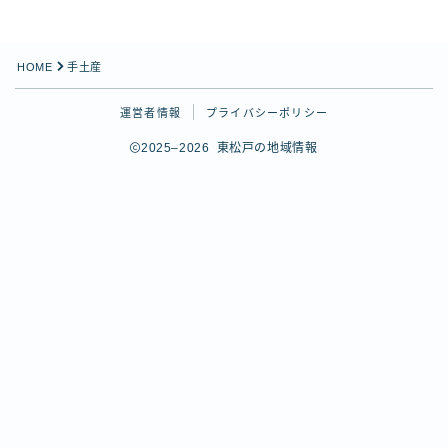
SNS
X（Twitter）
HOME
手土産
Instagram
Instagram（Queen’s Table）
運営者情報
プライバシーポリシー
Threads
2025–2026 東松戸の地域情報
YouTube
関連サイト
ひがまっぷ（東松戸マップ）
Follow Me
松戸市公式サイト
松戸市観光協会
ヒガマツ王国図書館
松戸市応援キャラクター「ばけごろう」