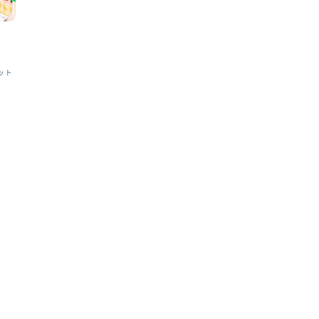
み
説
ット