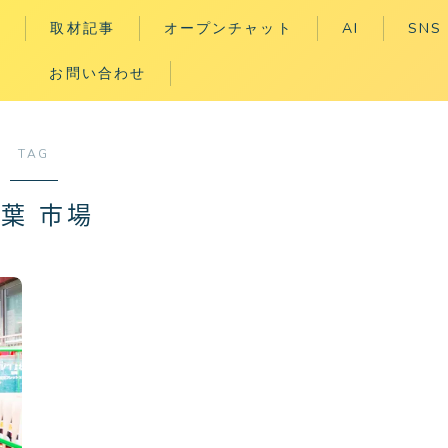
取材記事
オープンチャット
AI
SNS
お問い合わせ
東松戸周辺の飲食店
X（Twit
東松戸周辺のスポット
Instag
TAG
Instag
東松戸周辺の話題
Table
王国セレクト
葉 市場
Thread
YouTub