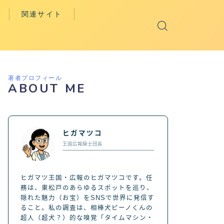
関連サイト
ter）
ひがまっぷ（東松戸マッ
プ）
ram
松戸市公式サイト
著者プロフィール
ram（Queen’s
ABOUT ME
）
松戸市観光協会
s
ヒガマツ王国図書館
e
松戸市応援キャラクター
ヒガマツコ
「ばけごろう」
王国広報騎士団長
ヒガマツ王国・広報のヒガマツコです。任
務は、東松戸のあらゆるスポットを巡り、
隠れた魅力（お宝）をSNSで世界に発信す
ること。私の調査は、相棒犬ピーノくんの
超人（超犬？）的な嗅覚「タイムマシン・