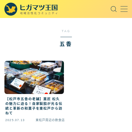
MENU
TAG
取材記事
五香
東松戸周辺の飲食店
東松戸周辺のスポット
東松戸周辺の話題
王国セレクト
オープンチャット
【松戸市五香の老舗】菓匠 松久
の魅力に迫る！自家製餡が光る伝
統と革新の和菓子を東松戸から訪
ねて
AI
2025.07.13
東松戸周辺の飲食店