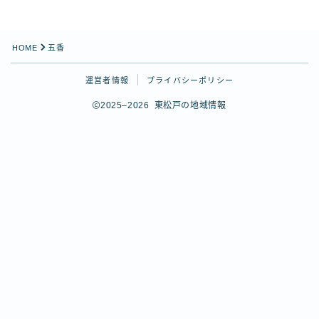
SNS
X（Twitter）
HOME
五香
Instagram
Instagram（Queen’s Table）
運営者情報
プライバシーポリシー
Threads
2025–2026 東松戸の地域情報
YouTube
関連サイト
ひがまっぷ（東松戸マップ）
Follow Me
松戸市公式サイト
松戸市観光協会
ヒガマツ王国図書館
松戸市応援キャラクター「ばけごろう」