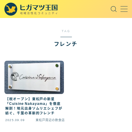
MENU
TAG
取材記事
フレンチ
東松戸周辺の飲食店
東松戸周辺のスポット
東松戸周辺の話題
王国セレクト
オープンチャット
【祝オープン】東松戸の新星
「Cuisine Nakayama」を徹底
解剖！地元出身ソムリエシェフが
紡ぐ、千葉の革新的フレンチ
AI
2025.09.09
東松戸周辺の飲食店