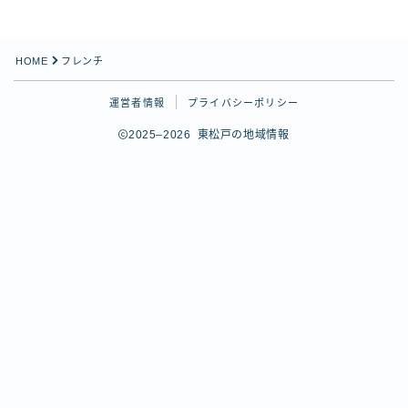
SNS
X（Twitter）
HOME
フレンチ
Instagram
Instagram（Queen’s Table）
運営者情報
プライバシーポリシー
Threads
2025–2026 東松戸の地域情報
YouTube
関連サイト
ひがまっぷ（東松戸マップ）
Follow Me
松戸市公式サイト
松戸市観光協会
ヒガマツ王国図書館
松戸市応援キャラクター「ばけごろう」